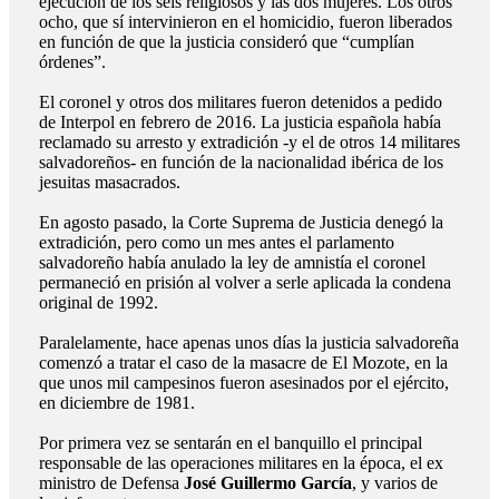
ejecución de los seis religiosos y las dos mujeres. Los otros
ocho, que sí intervinieron en el homicidio, fueron liberados
en función de que la justicia consideró que “cumplían
órdenes”.
El coronel y otros dos militares fueron detenidos a pedido
de Interpol en febrero de 2016. La justicia española había
reclamado su arresto y extradición -y el de otros 14 militares
salvadoreños- en función de la nacionalidad ibérica de los
jesuitas masacrados.
En agosto pasado, la Corte Suprema de Justicia denegó la
extradición, pero como un mes antes el parlamento
salvadoreño había anulado la ley de amnistía el coronel
permaneció en prisión al volver a serle aplicada la condena
original de 1992.
Paralelamente, hace apenas unos días la justicia salvadoreña
comenzó a tratar el caso de la masacre de El Mozote, en la
que unos mil campesinos fueron asesinados por el ejército,
en diciembre de 1981.
Por primera vez se sentarán en el banquillo el principal
responsable de las operaciones militares en la época, el ex
ministro de Defensa
José Guillermo García
, y varios de